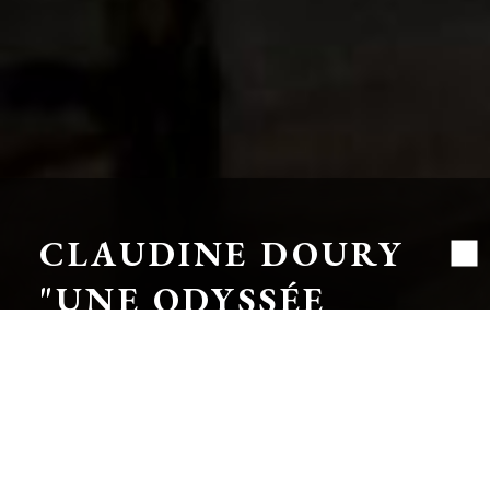
CLAUDINE DOURY
"UNE ODYSSÉE
SIBÉRIENNE"
« Une odyssée sibérienne est
l’histoire d’un retour. Retour sur les
traces des peuples natifs de