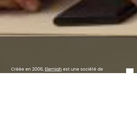
Créée en 2006,
Elemiah
est une société de
production de films qui propose des œuvres qui
posent les bases d’un questionnement et d’une
réflexion sur notre société. Avec l’ambition de
combattre les préjugés et les idées reçues, les films
produits par Elemiah traitent de problématiques
sociales, en étant à la fois critiques, mais aussi
humoristiques, et sans misérabilisme.
Longs métrages